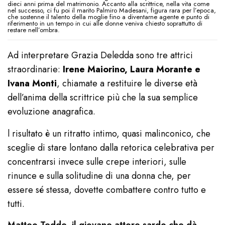
dieci anni prima del matrimonio. Accanto alla scrittrice, nella vita come
nel successo, ci fu poi il marito Palmiro Madesani, figura rara per l’epoca,
che sostenne il talento della moglie fino a diventarne agente e punto di
riferimento in un tempo in cui alle donne veniva chiesto soprattutto di
restare nell’ombra.
Ad interpretare Grazia Deledda sono tre attrici
straordinarie:
Irene Maiorino, Laura Morante e
Ivana Monti
, chiamate a restituire le diverse età
dell’anima della scrittrice più che la sua semplice
evoluzione anagrafica.
l risultato è un ritratto intimo, quasi malinconico, che
sceglie di stare lontano dalla retorica celebrativa per
concentrarsi invece sulle crepe interiori, sulle
rinunce e sulla solitudine di una donna che, per
essere sé stessa, dovette combattere contro tutto e
tutti.