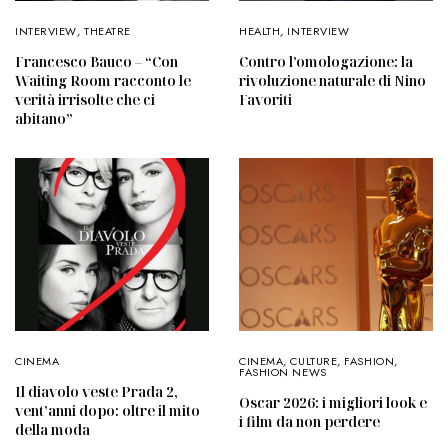
INTERVIEW
,
THEATRE
HEALTH
,
INTERVIEW
Francesco Bauco – “Con
Contro l’omologazione: la
Waiting Room racconto le
rivoluzione naturale di Nino
verità irrisolte che ci
Favoriti
abitano”
CINEMA
CINEMA
,
CULTURE
,
FASHION
,
FASHION NEWS
Il diavolo veste Prada 2,
Oscar 2026: i migliori look e
vent’anni dopo: oltre il mito
i film da non perdere
della moda