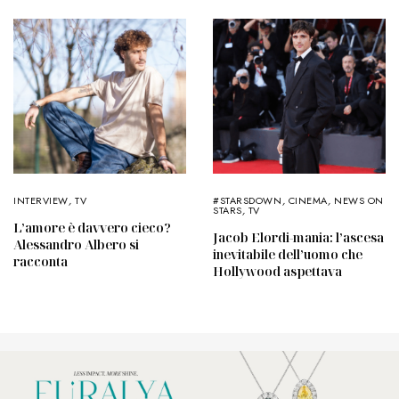
INTERVIEW
,
TV
#STARSDOWN
,
CINEMA
,
NEWS ON
STARS
,
TV
L’amore è davvero cieco?
Jacob Elordi-mania: l’ascesa
Alessandro Albero si
inevitabile dell’uomo che
racconta
Hollywood aspettava