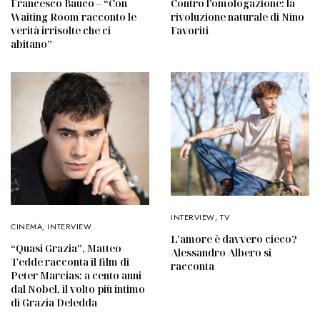
Francesco Bauco – “Con
Contro l’omologazione: la
Waiting Room racconto le
rivoluzione naturale di Nino
verità irrisolte che ci
Favoriti
abitano”
INTERVIEW
,
TV
CINEMA
,
INTERVIEW
L’amore è davvero cieco?
“Quasi Grazia”, Matteo
Alessandro Albero si
Tedde racconta il film di
racconta
Peter Marcias: a cento anni
dal Nobel, il volto più intimo
di Grazia Deledda